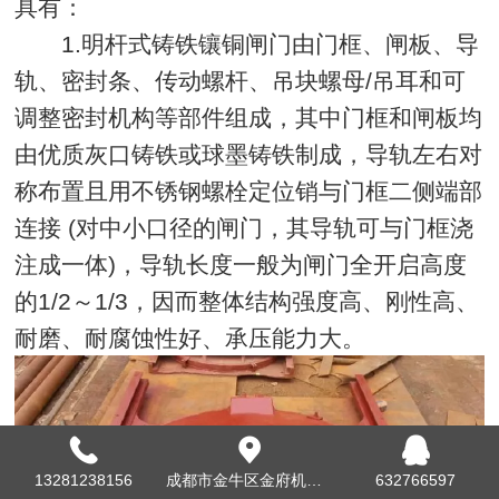
具有：
1.明杆式铸铁镶铜闸门由门框、闸板、导
轨、密封条、传动螺杆、吊块螺母/吊耳和可
调整密封机构等部件组成，其中门框和闸板均
由优质灰口铸铁或球墨铸铁制成，导轨左右对
称布置且用不锈钢螺栓定位销与门框二侧端部
连接 (对中小口径的闸门，其导轨可与门框浇
注成一体)，导轨长度一般为闸门全开启高度
的1/2～1/3，因而整体结构强度高、刚性高、
耐磨、耐腐蚀性好、承压能力大。
13281238156
成都市金牛区金府机电城B区37栋14号
632766597